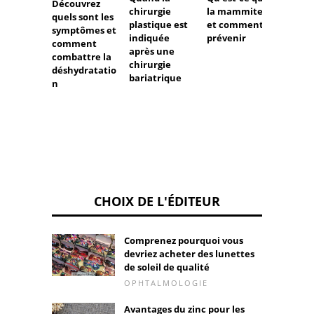
Découvrez
chirurgie
pyocyt
la mammite
quels sont les
plastique est
l'urin
et comment
symptômes et
indiquée
peuven
prévenir
comment
après une
indiqu
combattre la
chirurgie
déshydratatio
bariatrique
n
CHOIX DE L'ÉDITEUR
Comprenez pourquoi vous
devriez acheter des lunettes
de soleil de qualité
OPHTALMOLOGIE
Avantages du zinc pour les