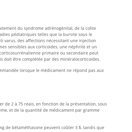
traitement du syndrome adrénogénital, de la colite
ladies pédiatriques telles que la bursite sous le
nti varus, des affections nécessitant une injection
nes sensibles aux corticoïdes, une néphrite et un
 corticosurrénalienne primaire ou secondaire peut
is doit être complétée par des minéralocorticoïdes.
commandée lorsque le médicament ne répond pas aux
r de 2 à 75 reais, en fonction de la présentation, sous
crème, et de la quantité de médicament par gramme
mg de bétaméthasone peuvent coûter 3 $, tandis que