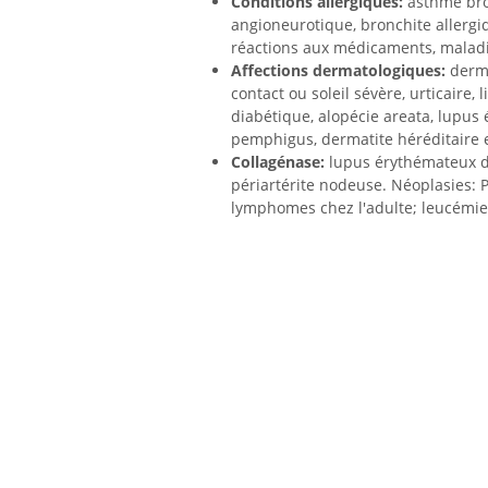
Conditions allergiques:
asthme bro
angioneurotique, bronchite allergi
réactions aux médicaments, maladi
Affections dermatologiques:
derma
contact ou soleil sévère, urticaire,
diabétique, alopécie areata, lupus é
pemphigus, dermatite héréditaire e
Collagénase:
lupus érythémateux d
périartérite nodeuse. Néoplasies: P
lymphomes chez l'adulte; leucémie 