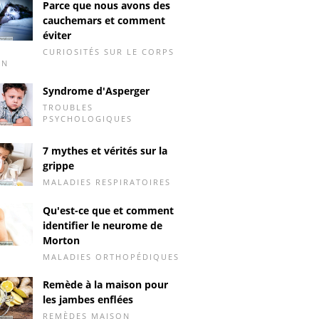
Parce que nous avons des
cauchemars et comment
éviter
CURIOSITÉS SUR LE CORPS
IN
Syndrome d'Asperger
TROUBLES
PSYCHOLOGIQUES
7 mythes et vérités sur la
grippe
MALADIES RESPIRATOIRES
Qu'est-ce que et comment
identifier le neurome de
Morton
MALADIES ORTHOPÉDIQUES
Remède à la maison pour
les jambes enflées
REMÈDES MAISON