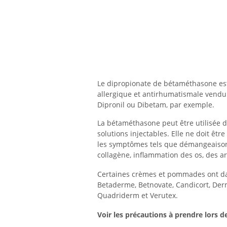
Le dipropionate de bétaméthasone est
allergique et antirhumatismale vend
Dipronil ou Dibetam, par exemple.
La bétaméthasone peut être utilisée 
solutions injectables. Elle ne doit êt
les symptômes tels que démangeaisons,
collagène, inflammation des os, des ar
Certaines crèmes et pommades ont da
Betaderme, Betnovate, Candicort, Der
Quadriderm et Verutex.
Voir les précautions à prendre lors d