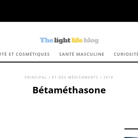
UTÉ ET COSMÉTIQUES
SANTÉ MASCULINE
CURIOSIT
PRINCIPAL
/
ET DES MÉDICAMENTS
/ 2018
Bétaméthasone