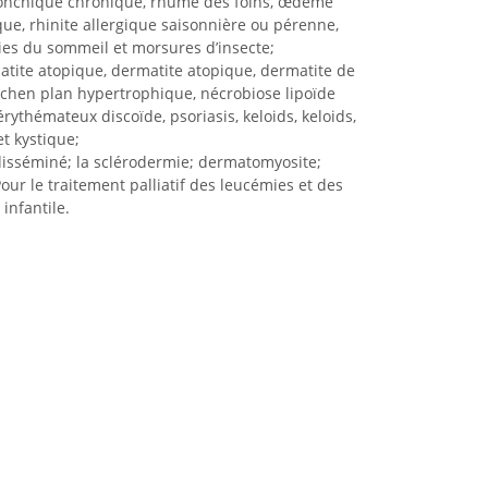
nchique chronique, rhume des foins, œdème
que, rhinite allergique saisonnière ou pérenne,
es du sommeil et morsures d’insecte;
tite atopique, dermatite atopique, dermatite de
 lichen plan hypertrophique, nécrobiose lipoïde
rythémateux discoïde, psoriasis, keloids, keloids,
t kystique;
isséminé; la sclérodermie; dermatomyosite;
our le traitement palliatif des leucémies et des
infantile.