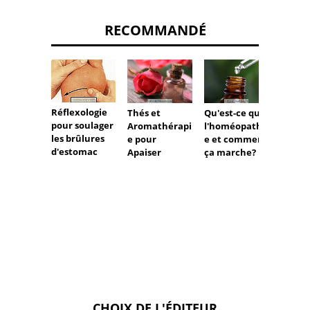
RECOMMANDÉ
Réflexologie
Thés et
Qu'est-ce que
5 étap
pour soulager
Aromathérapi
l'homéopathi
médite
les brûlures
e pour
e et comment
corre
d'estomac
Apaiser
ça marche?
CHOIX DE L'ÉDITEUR