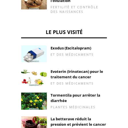
l'ovulation
FERTILITÉ ET CONTRÔLE
DES NAISSANCES
LE PLUS VISITÉ
Exodus (Escitalopram)
ET DES MÉDICAMENTS
Evoterin (Irinotecan) pour le
traitement du cancer
ET DES MÉDICAMENTS
Tormentila pour arrêter la
diarrhée
PLANTES MÉDICINALES
La betterave réduit la
pression et prévient le cancer