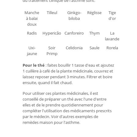
du traitement clinique de l'asthme sont:
Manche
Tilleul
Ginkgo-
Réglisse
Tige
à balai
biloba
d'or
doux
Radis
Hypericão
Canforeiro
Thym
La
lavande
Uxi-
Soir
Celidonia
Saule
Rorela
jaune
Primp
Pour le thé
: faites bouillir 1 tasse d'eau et ajoutez
1 cuillère à café de la plante médicinale, couvrez et
laissez reposer pendant 3 minutes. Filtrer et boire
ensuite, quand il fait chaud.
Pour utiliser ces plantes médicinales, il est
conseillé de préparer un thé avec l'une d'entre
elles et de le prendre quotidiennement pour
compléter l'utilisation des médicaments prescrits
par le médecin. Voir d'autres exemples de
remèdes maison pour l'asthme.