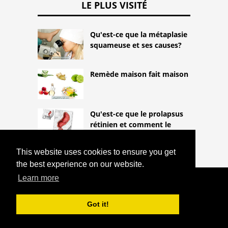
LE PLUS VISITÉ
Qu'est-ce que la métaplasie
squameuse et ses causes?
Remède maison fait maison
Qu'est-ce que le prolapsus
rétinien et comment le
traiter?
This website uses cookies to ensure you get
the best experience on our website.
Learn more
COPYRIGHT 2026
HTTPS://THELIGHTLIFEBLOG.COM
SAVOIR CE QUE LES REMÈDES CONTRE
Got it!
L'ASTHME
^