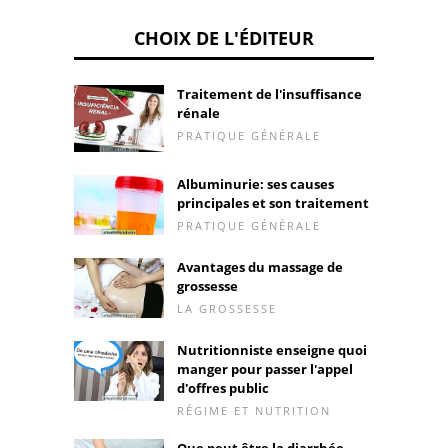
CHOIX DE L'ÉDITEUR
Traitement de l'insuffisance
rénale
PRATIQUE GÉNÉRALE
Albuminurie: ses causes
principales et son traitement
PRATIQUE GÉNÉRALE
Avantages du massage de
grossesse
LA GROSSESSE
Nutritionniste enseigne quoi
manger pour passer l'appel
d'offres public
RÉGIME ET NUTRITION
Que peut être la diarrhée