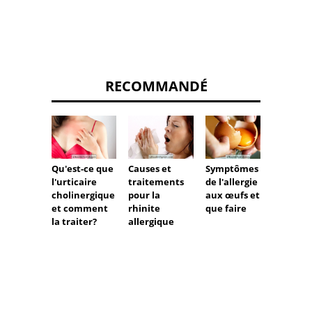
RECOMMANDÉ
Qu'est-ce que
Causes et
Symptômes
Remèd
l'urticaire
traitements
de l'allergie
d'aller
cholinergique
pour la
aux œufs et
et comment
rhinite
que faire
la traiter?
allergique