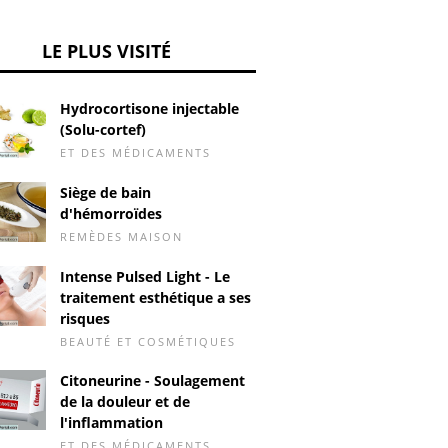
LE PLUS VISITÉ
Hydrocortisone injectable
(Solu-cortef)
ET DES MÉDICAMENTS
Siège de bain
d'hémorroïdes
REMÈDES MAISON
Intense Pulsed Light - Le
traitement esthétique a ses
risques
BEAUTÉ ET COSMÉTIQUES
Citoneurine - Soulagement
de la douleur et de
l'inflammation
ET DES MÉDICAMENTS