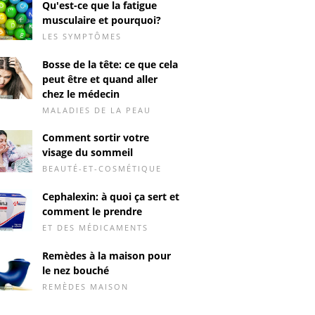
Qu'est-ce que la fatigue
musculaire et pourquoi?
LES SYMPTÔMES
Bosse de la tête: ce que cela
peut être et quand aller
chez le médecin
MALADIES DE LA PEAU
Comment sortir votre
visage du sommeil
BEAUTÉ-ET-COSMÉTIQUE
Cephalexin: à quoi ça sert et
comment le prendre
ET DES MÉDICAMENTS
Remèdes à la maison pour
le nez bouché
REMÈDES MAISON