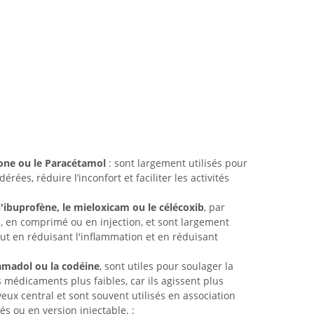
rone ou le Paracétamol
: sont largement utilisés pour
rées, réduire l’inconfort et faciliter les activités
l'ibuprofène, le mieloxicam ou le célécoxib
, par
s, en comprimé ou en injection, et sont largement
out en réduisant l'inflammation et en réduisant
tramadol ou la codéine
, sont utiles pour soulager la
médicaments plus faibles, car ils agissent plus
x central et sont souvent utilisés en association
 ou en version injectable. ;