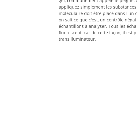
gel, communément appelé le peigne, et 
appliquez simplement les substances 
moléculaire doit être placé dans l'un d
on sait ce que c'est, un contrôle négatif
échantillons à analyser. Tous les éch
fluorescent, car de cette façon, il est 
transilluminateur.