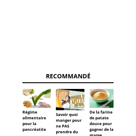
RECOMMANDÉ
De la farine
Qu'est
Régime
Savoir quoi
de patate
Berber
alimentaire
manger pour
douce pour
comm
pour la
ne PAS
gagner de la
l'utili
pancréatite
prendre du
masse