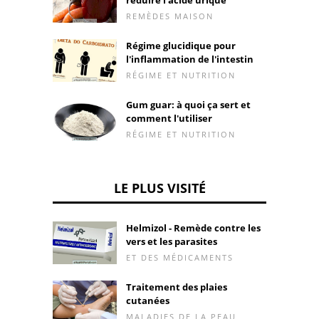
REMÈDES MAISON
Régime glucidique pour
l'inflammation de l'intestin
RÉGIME ET NUTRITION
Gum guar: à quoi ça sert et
comment l'utiliser
RÉGIME ET NUTRITION
LE PLUS VISITÉ
Helmizol - Remède contre les
vers et les parasites
ET DES MÉDICAMENTS
Traitement des plaies
cutanées
MALADIES DE LA PEAU