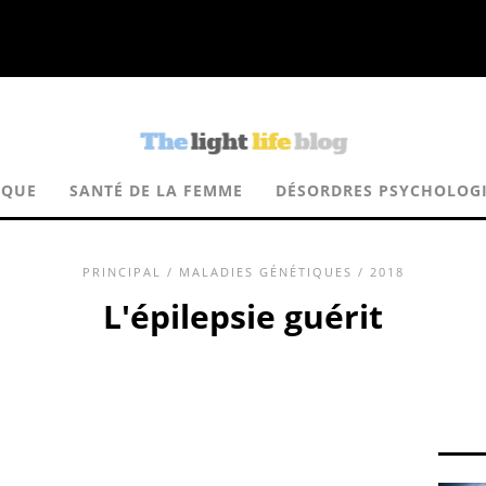
IQUE
SANTÉ DE LA FEMME
DÉSORDRES PSYCHOLOG
PRINCIPAL
/
MALADIES GÉNÉTIQUES
/ 2018
L'épilepsie guérit