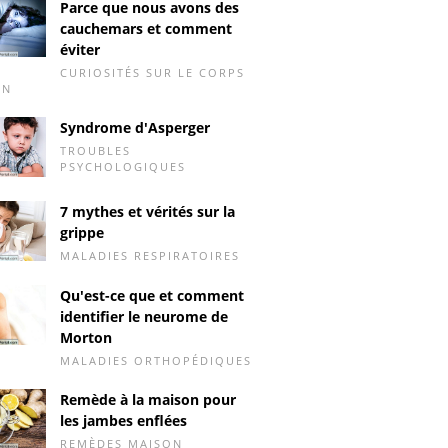
Parce que nous avons des
cauchemars et comment
éviter
CURIOSITÉS SUR LE CORPS
IN
Syndrome d'Asperger
TROUBLES
PSYCHOLOGIQUES
7 mythes et vérités sur la
grippe
MALADIES RESPIRATOIRES
Qu'est-ce que et comment
identifier le neurome de
Morton
MALADIES ORTHOPÉDIQUES
Remède à la maison pour
les jambes enflées
REMÈDES MAISON