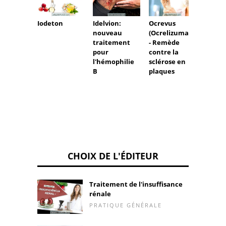
Iodeton
Idelvion:
Ocrevus
Mitost
nouveau
(Ocrelizumab)
traitement
- Remède
pour
contre la
l'hémophilie
sclérose en
B
plaques
CHOIX DE L'ÉDITEUR
Traitement de l'insuffisance
rénale
PRATIQUE GÉNÉRALE