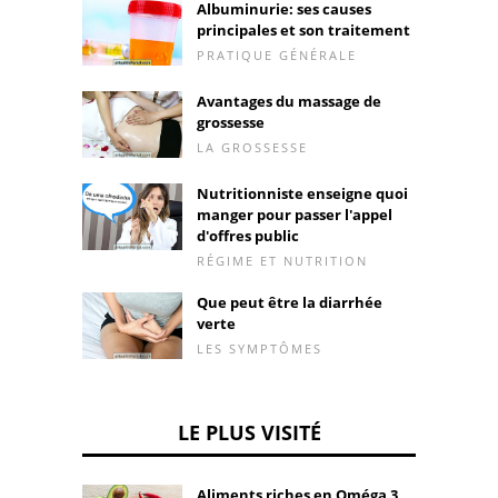
Albuminurie: ses causes
principales et son traitement
PRATIQUE GÉNÉRALE
Avantages du massage de
grossesse
LA GROSSESSE
Nutritionniste enseigne quoi
manger pour passer l'appel
d'offres public
RÉGIME ET NUTRITION
Que peut être la diarrhée
verte
LES SYMPTÔMES
LE PLUS VISITÉ
Aliments riches en Oméga 3