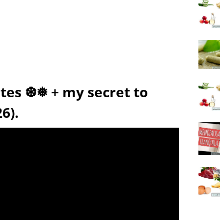
es ❆❅ + my secret to
6).