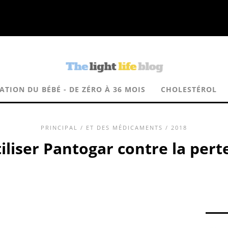
ATION DU BÉBÉ - DE ZÉRO À 36 MOIS
CHOLESTÉROL
PRINCIPAL
/
ET DES MÉDICAMENTS
/ 2018
liser Pantogar contre la pert