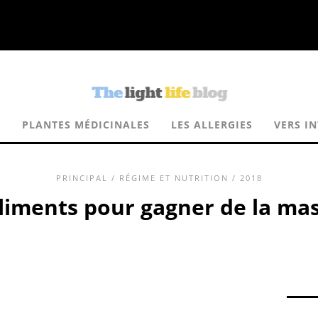
E
PLANTES MÉDICINALES
LES ALLERGIES
VERS I
PRINCIPAL
/
RÉGIME ET NUTRITION
/ 2018
aliments pour gagner de la ma