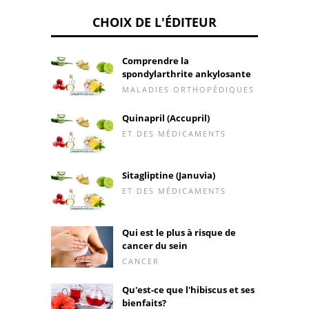
CHOIX DE L'ÉDITEUR
Comprendre la
spondylarthrite ankylosante
MALADIES ORTHOPÉDIQUES
Quinapril (Accupril)
ET DES MÉDICAMENTS
Sitagliptine (Januvia)
ET DES MÉDICAMENTS
Qui est le plus à risque de
cancer du sein
CANCER
Qu'est-ce que l'hibiscus et ses
bienfaits?