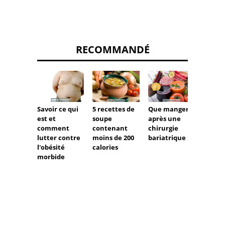
RECOMMANDÉ
5 recettes de
Que manger
Acai p
Savoir ce qui
soupe
après une
le can
est et
contenant
chirurgie
lutte 
comment
moins de 200
bariatrique
le
lutter contre
calories
vieill
l'obésité
morbide