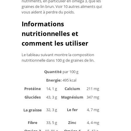
nutriments, en particulier en oméga 3, que les
graines de lin brun. Voir 10 autres aliments qui
vous aident à perdre du poids.
Informations
nutritionnelles et
comment les utiliser
Le tableau suivant montre la composition
nutritionnelle dans 100 g de graines de lin.
Quantité
par 100 g
Energie:
495 kcal
Protéine
14, 1 g
Calcium
211 mg
Glucides
43, 3 g
Magnésium
347 mg
32, 3 g
Le fer
4, 7 mg
La graisse
Fibre
33, 5 g
Zinc
4, 4 mg