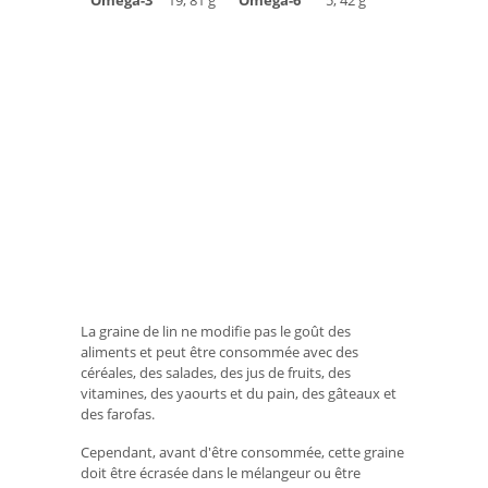
Oméga-3
19, 81 g
Oméga-6
5, 42 g
La graine de lin ne modifie pas le goût des
aliments et peut être consommée avec des
céréales, des salades, des jus de fruits, des
vitamines, des yaourts et du pain, des gâteaux et
des farofas.
Cependant, avant d'être consommée, cette graine
doit être écrasée dans le mélangeur ou être