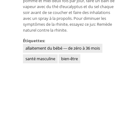
pomme et miel deux fois par jour, faire un bain de
vapeur avec du thé d’eucalyptus et du sel chaque
soir avant de se coucher et faire des inhalations
avec un spray à la propolis. Pour diminuer les
symptômes de la rhinite, essayez ce jus: Remède
naturel contre la rhinite.
Étiquettes:
allaitement du bébé --- de zéro à 36 mois
santé masculine
bien-être