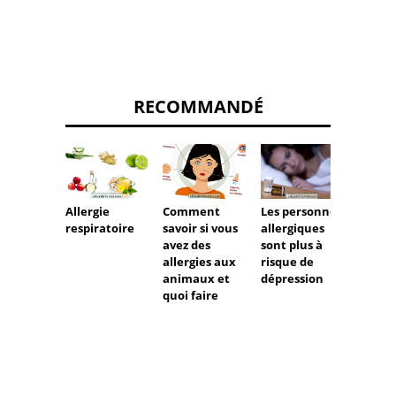
RECOMMANDÉ
Allergie
Comment
Les personnes
Comm
respiratoire
savoir si vous
allergiques
identif
avez des
sont plus à
traiter
allergies aux
risque de
allergi
animaux et
dépression
cutan
quoi faire