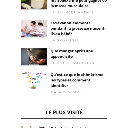
maltodextrine pour gagner de
la masse musculaire
ET DES MÉDICAMENTS
Les évanouissements
pendant la grossesse nuisent-
ils au bébé?
LA GROSSESSE
Que manger après une
appendicite
RÉGIME ET NUTRITION
Qu'est-ce que le chimérisme,
les types et comment
identifier
MALADIES RARES
LE PLUS VISITÉ