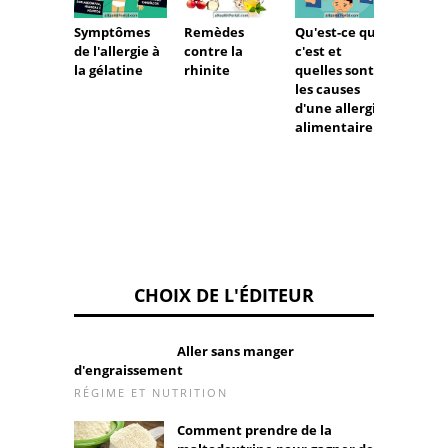
Symptômes
Remèdes
Qu'est-ce que
Qu'est
de l'allergie à
contre la
c'est et
l'urtic
la gélatine
rhinite
quelles sont
cholin
les causes
et co
d'une allergie
la trai
alimentaire
CHOIX DE L'ÉDITEUR
Aller sans manger
d'engraissement
RÉGIME ET NUTRITION
Comment prendre de la