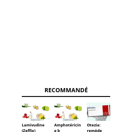
RECOMMANDÉ
Lamivudine
Amphotéricin
Otezia:
Lipom
(Zeffix)
e b
remède
nettoy