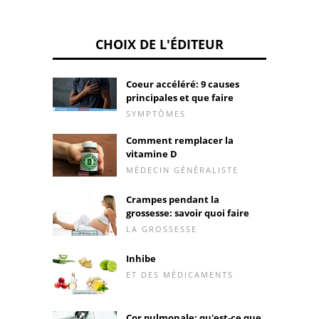
CHOIX DE L'ÉDITEUR
Coeur accéléré: 9 causes
principales et que faire
SYMPTÔMES
Comment remplacer la
vitamine D
MÉDECIN GÉNÉRALISTE
Crampes pendant la
grossesse: savoir quoi faire
LA GROSSESSE
Inhibe
ET DES MÉDICAMENTS
Cor pulmonale: qu'est-ce que