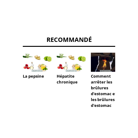
RECOMMANDÉ
La pepsine
Hépatite
Comment
5 caus
chronique
arrêter les
commu
brûlures
ventre
d'estomac et
les brûlures
d'estomac