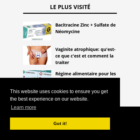
LE PLUS VISITÉ
Bacitracine Zinc + Sulfate de
Néomycine
Vaginite atrophique: qu'est-
ce que c'est et comment la
traiter
Régime alimentaire pour les
couples à perdre du poids
ensemble
This website uses cookies to ensure you get
the best experience on our website.
Learn more
COPYRIGHT 2026
HTTPS://THELIGHTLIFEBLOG.COM
Got it!
TRAITEMENT DES GAZ
^