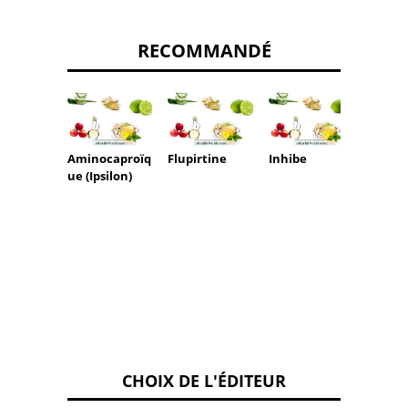
RECOMMANDÉ
Aminocaproïq
Flupirtine
Inhibe
Remè
ue (Ipsilon)
cortic
qu'est
c'est e
ça ser
CHOIX DE L'ÉDITEUR