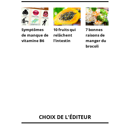
Symptômes
10 fruits qui
7 bonnes
Un ré
de manque de
relâchent
raisons de
aux œ
vitamine B6
l'intestin
manger du
étape 
brocoli
étape
perdre
poids 
seule
semai
CHOIX DE L'ÉDITEUR