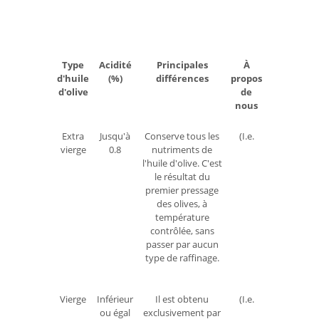
Type
Acidité
Principales
À
d'huile
(%)
différences
propos
d'olive
de
nous
Extra
Jusqu'à
Conserve tous les
(I.e.
vierge
0.8
nutriments de
l'huile d'olive. C'est
le résultat du
premier pressage
des olives, à
température
contrôlée, sans
passer par aucun
type de raffinage.
Vierge
Inférieur
Il est obtenu
(I.e.
ou égal
exclusivement par