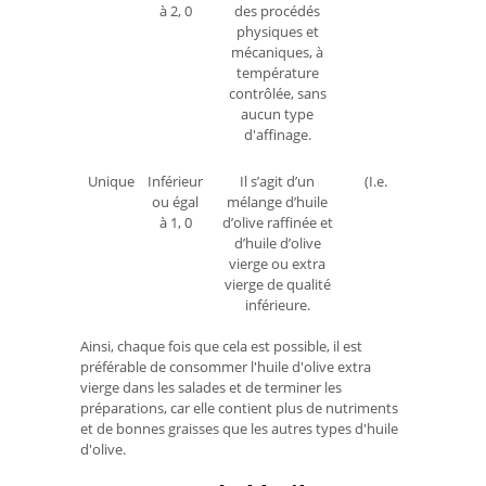
à 2, 0
des procédés
physiques et
mécaniques, à
température
contrôlée, sans
aucun type
d'affinage.
Unique
Inférieur
Il s’agit d’un
(I.e.
ou égal
mélange d’huile
à 1, 0
d’olive raffinée et
d’huile d’olive
vierge ou extra
vierge de qualité
inférieure.
Ainsi, chaque fois que cela est possible, il est
préférable de consommer l'huile d'olive extra
vierge dans les salades et de terminer les
préparations, car elle contient plus de nutriments
et de bonnes graisses que les autres types d'huile
d'olive.