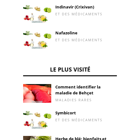
Indinavir (Crixivan)
ET DES MÉDICAMENTS
Nafazoline
ET DES MÉDICAMENTS
LE PLUS VISITÉ
Comment identifier la
maladie de Behçet
MALADIES RARES
Symbicort
ET DES MÉDICAMENTS
Herbe de blé: bienfaits et