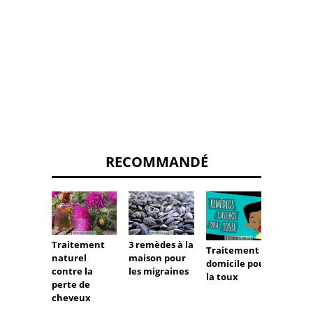
RECOMMANDÉ
Traitement
3 remèdes à la
Comm
Traitement à
naturel
maison pour
utilise
domicile pour
contre la
les migraines
migrai
la toux
perte de
ginge
cheveux