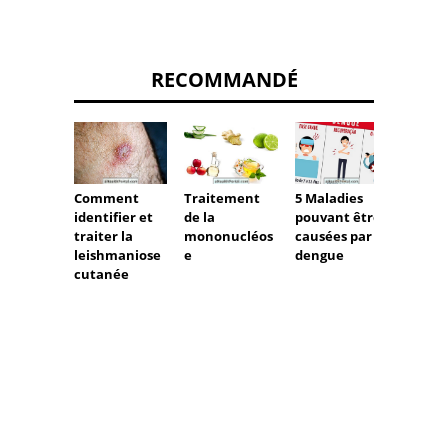
RECOMMANDÉ
Comment
Traitement
5 Maladies
La mén
identifier et
de la
pouvant être
bacté
traiter la
mononucléos
causées par la
est
leishmaniose
e
dengue
contag
cutanée
Appre
vous p