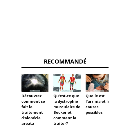
RECOMMANDÉ
Qu'est-ce que
Quelle est
Qu'est
Découvrez
la dystrophie
l'arrinia et les
le sy
comment se
musculaire de
causes
de Pat
fait le
Becker et
possibles
traitement
comment la
d'alopécie
traiter?
areata