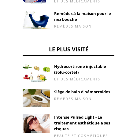
ET DES MÉDICAMENTS
Remèdes à la maison pour le
nez bouché
REMÈDES MAISON
LE PLUS VISITÉ
Hydrocortisone injectable
(Solu-cortef)
ET DES MÉDICAMENTS
Siège de bain d'hémorroïdes
REMÈDES MAISON
Intense Pulsed Light - Le
traitement esthétique a ses
risques
BEAUTÉ ET COSMÉTIQUES