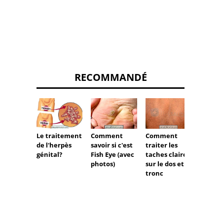
RECOMMANDÉ
Le traitement
Comment
Comment
Quelle
de l'herpès
savoir si c'est
traiter les
dermat
génital?
Fish Eye (avec
taches claires
les pr
photos)
sur le dos et le
types
tronc