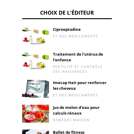
CHOIX DE L'ÉDITEUR
Ciproeptadine
ET DES MÉDICAMENTS
Traitement de l'utérus de
l'enfance
FERTILITÉ ET CONTRÔLE
DES NAISSANCES
Imecap Hair pour renforcer
les cheveux
ET DES MÉDICAMENTS
Jus de melon d'eau pour
calculs rénaux
REMÈDES MAISON
Ballet de fitness