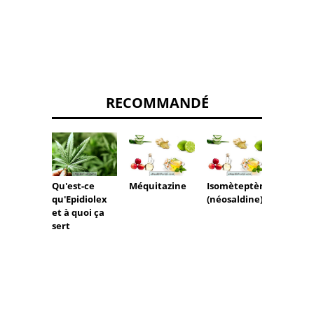
RECOMMANDÉ
Qu'est-ce
Méquitazine
Isomèteptène
Triato
qu'Epidiolex
(néosaldine)
et à quoi ça
sert