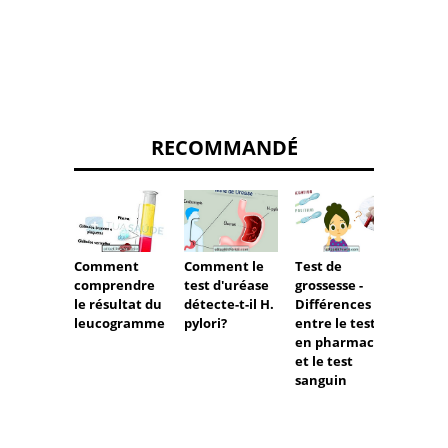
RECOMMANDÉ
Comment le
Test de
Décou
Comment
test d'uréase
grossesse -
que si
comprendre
détecte-t-il H.
Différences
phosp
le résultat du
pylori?
entre le test
alcali
leucogramme
en pharmacie
haute
et le test
basse
sanguin