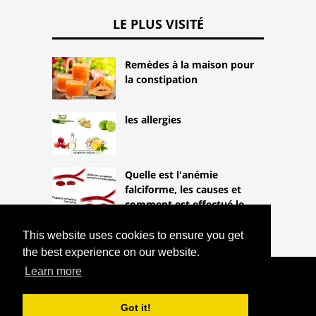
LE PLUS VISITÉ
Remèdes à la maison pour
la constipation
les allergies
Quelle est l'anémie
falciforme, les causes et
comment est effectué le
traitement
This website uses cookies to ensure you get
the best experience on our website.
Learn more
COPYRIGHT 2026
HTTPS://THELIGHTLIFEBLOG.COM
COMMENT LA TUBERCULOSE EST-ELLE
Got it!