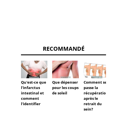
RECOMMANDÉ
Qu'est-ce que
Que dépenser
Le cor
Comment se
l'infarctus
pour les coups
pendan
passe la
intestinal et
de soleil
ménop
récupération
comment
après le
l'identifier
retrait du
sein?