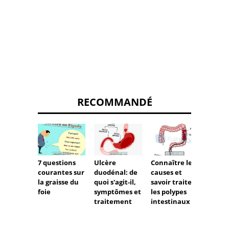
RECOMMANDÉ
7 questions
Ulcère
Connaître les
Flatul
courantes sur
duodénal: de
causes et
la graisse du
quoi s'agit-il,
savoir traiter
foie
symptômes et
les polypes
traitement
intestinaux