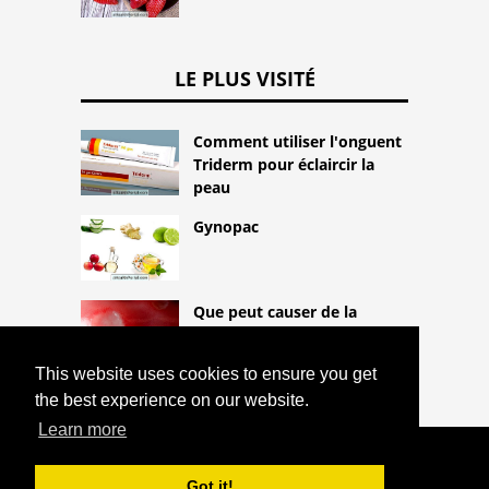
LE PLUS VISITÉ
Comment utiliser l'onguent
Triderm pour éclaircir la
peau
Gynopac
Que peut causer de la
douleur dans la langue
This website uses cookies to ensure you get
the best experience on our website.
Learn more
COPYRIGHT 2026
HTTPS://THELIGHTLIFEBLOG.COM
QUE
Got it!