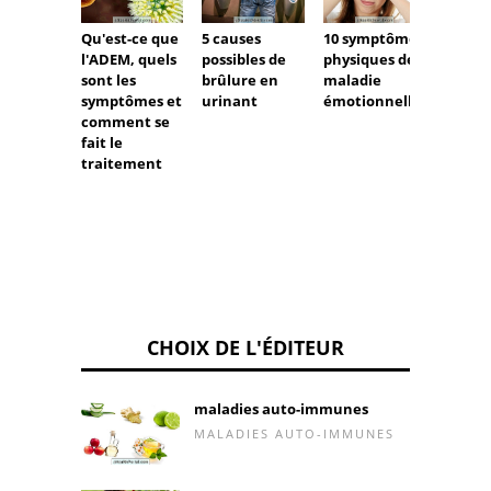
Qu'est-ce que
5 causes
10 symptômes
Sympt
l'ADEM, quels
possibles de
physiques de
de
sont les
brûlure en
maladie
l'hype
symptômes et
urinant
émotionnelle
n
comment se
fait le
traitement
CHOIX DE L'ÉDITEUR
maladies auto-immunes
MALADIES AUTO-IMMUNES