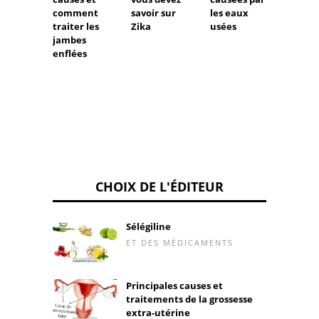
comment
savoir sur
les eaux
par les
traiter les
Zika
usées
ronge
jambes
enflées
CHOIX DE L'ÉDITEUR
Sélégiline
ET DES MÉDICAMENTS
Principales causes et
traitements de la grossesse
extra-utérine