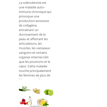
problèmes
La sclérodermie est
pulmonaires; Des
une maladie auto-
médica
immune chronique qui
provoque une
production excessive
de collagène,
entraînant un
durcissement de la
peau et affectant les
articulations, les
muscles, les vaisseaux
sanguins et certains
organes internes tels
que les poumons et le
cœur. Cette maladie
touche principalement
les femmes de plus de
30 ans, mais elle peut
également se
manifester chez les
hommes et les
enfants. Ell