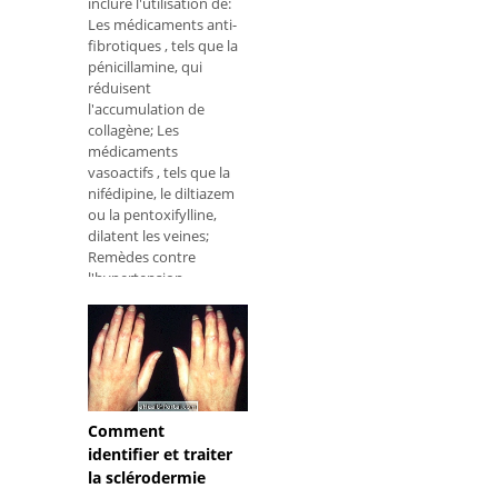
inclure l'utilisation de:
Les médicaments anti-
fibrotiques , tels que la
pénicillamine, qui
réduisent
l'accumulation de
collagène; Les
médicaments
vasoactifs , tels que la
nifédipine, le diltiazem
ou la pentoxifylline,
dilatent les veines;
Remèdes contre
l'hypertension
artérielle , tels que le
Captopril, pour
prévenir les problèmes
cardiovasculaires; Les
médicaments
immunosuppresseurs
, tels que le
Comment
cyclophosphamide ou
identifier et traiter
l’azathioprine, utilisés
la sclérodermie
pour traiter les