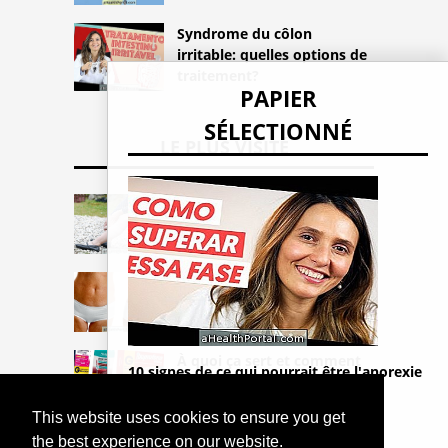
Syndrome du côlon
irritable: quelles options de
traitement?
PAPIER
SÉLECTIONNÉ
LE PLUS VISITÉ
Symptômes de thrombose
pendant la grossesse et
traitement
Comment se fait la
liposculpture du plâtre?
À quoi ça sert et comment
10 signes de ce qui pourrait être l'anorexie
utiliser l'ibuprofène
(et de meilleurs traitements)
This website uses cookies to ensure you get
the best experience on our website.