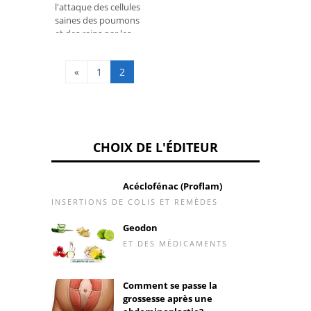
l'attaque des cellules
saines des poumons
et des reins par les
cellules de défense et
les anticorps du corps.
«
1
2
Le ta
CHOIX DE L'ÉDITEUR
Acéclofénac (Proflam)
INSERTIONS DE COLIS ET REMÈDES
Geodon
ET DES MÉDICAMENTS
Comment se passe la
grossesse après une